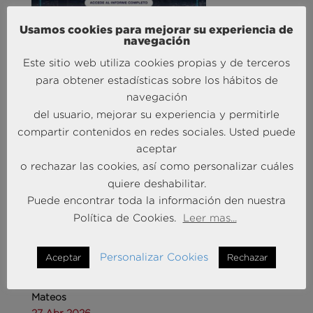
Liderando la Experiencia | Observatorio de las
Usamos cookies para mejorar su experiencia de
navegación
Entidades Bancarias
24 Mar 2026
Este sitio web utiliza cookies propias y de terceros
para obtener estadísticas sobre los hábitos de
navegación
MÁS NOTICIAS SOBRE: INTELIGENCIA
del usuario, mejorar su experiencia y permitirle
ARTIFICIAL
compartir contenidos en redes sociales. Usted puede
aceptar
o rechazar las cookies, así como personalizar cuáles
quiere deshabilitar.
Puede encontrar toda la información den nuestra
Política de Cookies.
Leer mas...
Personalizar Cookies
Aceptar
Rechazar
Andersen Consulting refuerza su equipo en España
con la incorporación de Carlos Alonso y Javier
Mateos
27 Abr 2026