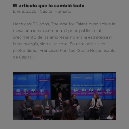
El artículo que lo cambió todo
Ene 8, 2026
|
Capital Humano
Hace casi 30 años, The War for Talent puso sobre la
mesa una idea incómoda: el principal límite al
crecimiento de las empresas no era la estrategia ni
la tecnología, sino el talento. En este análisis en
profundidad, Francisco Puertas (Socio Responsable
de Capital...