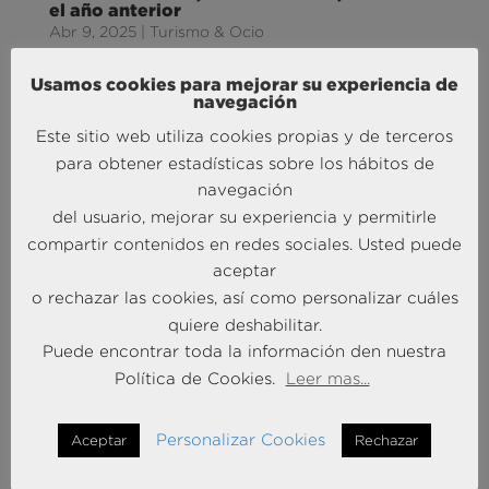
el año anterior
Abr 9, 2025
|
Turismo & Ocio
La firma de consultoría y servicios profesionales
Usamos cookies para mejorar su experiencia de
navegación
Andersen Consulting (antes BRAINTRUST), líder en
el sector turístico, ha emitido un nuevo informe de
Este sitio web utiliza cookies propias y de terceros
su Barómetro Turístico y anuncia un nuevo récord
para obtener estadísticas sobre los hábitos de
de los turistas españoles en su gasto de vacaciones.
navegación
Según los datos...
del usuario, mejorar su experiencia y permitirle
compartir contenidos en redes sociales. Usted puede
aceptar
o rechazar las cookies, así como personalizar cuáles
quiere deshabilitar.
Puede encontrar toda la información den nuestra
Política de Cookies.
Leer mas...
Personalizar Cookies
Aceptar
Rechazar