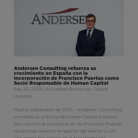
Andersen Consulting refuerza su
crecimiento en España con la
incorporación de Francisco Puertas como
Socio Responsable de Human Capital
Sep 30, 2025
|
Actualidad Braintrust
,
Capital
Humano
Madrid, septiembre de 2025 – Andersen Consulting
consolida su práctica de Human Capital Advisory
Services con la incorporación de Francisco Puertas,
reconocido experto en gestión del talento y con
una amplia trayectoria en la transformación