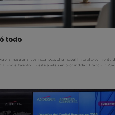
ió todo
re la mesa una idea incómoda: el principal límite al crecimiento 
gía, sino el talento. En este análisis en profundidad, Francisco Pue