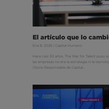
El artículo que lo camb
Ene 8, 2026
|
Capital Humano
Hace casi 30 años, The War for Talent puso sob
las empresas no era la estrategia ni la tecnolo
(Socio Responsable de Capital...