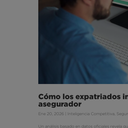
Cómo los expatriados i
asegurador
Ene 20, 2026
|
Inteligencia Competitiva
,
Segu
Un análisis basado en datos oficiales revela q