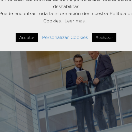
 los...
deshabilitar.
Puede encontrar toda la información den nuestra Política d
Cookies.
Leer mas...
Personalizar Cookies
Aceptar
Rechazar