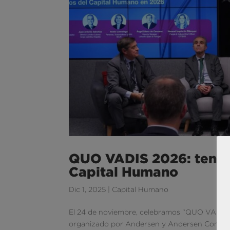
QUO VADIS 2026: tenden
Capital Humano
Dic 1, 2025
|
Capital Humano
El 24 de noviembre, celebramos “QUO VADIS 
organizado por Andersen y Andersen Consulting