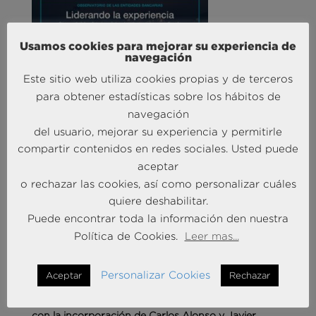
Usamos cookies para mejorar su experiencia de
Liderando la Experiencia | Observatorio de las
navegación
Entidades Bancarias
Este sitio web utiliza cookies propias y de terceros
24 Mar 2026
para obtener estadísticas sobre los hábitos de
navegación
del usuario, mejorar su experiencia y permitirle
MÁS NOTICIAS SOBRE: INTELIGENCIA
ARTIFICIAL
compartir contenidos en redes sociales. Usted puede
aceptar
o rechazar las cookies, así como personalizar cuáles
quiere deshabilitar.
Puede encontrar toda la información den nuestra
Política de Cookies.
Leer mas...
Personalizar Cookies
Aceptar
Rechazar
Andersen Consulting refuerza su equipo en España
con la incorporación de Carlos Alonso y Javier