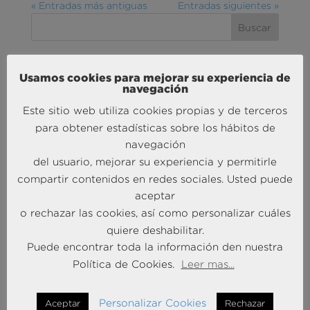
« Entradas más antiguas
Entradas siguientes »
MÁS NOTICIAS SOBRE: ACTUALIDAD
Usamos cookies para mejorar su experiencia de
navegación
BRAINTRUST
Este sitio web utiliza cookies propias y de terceros
para obtener estadísticas sobre los hábitos de
navegación
del usuario, mejorar su experiencia y permitirle
compartir contenidos en redes sociales. Usted puede
aceptar
o rechazar las cookies, así como personalizar cuáles
Andersen Consulting refuerza su crecimiento en
quiere deshabilitar.
España con la incorporación de Francisco Puertas
Puede encontrar toda la información den nuestra
como Socio Responsable de Human Capital
Política de Cookies.
Leer mas...
30 Sep 2025
Personalizar Cookies
Aceptar
Rechazar