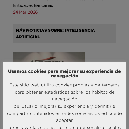
Entidades Bancarias
24 Mar 2026
MÁS NOTICIAS SOBRE: INTELIGENCIA
ARTIFICIAL
Usamos cookies para mejorar su experiencia de
navegación
Este sitio web utiliza cookies propias y de terceros
para obtener estadísticas sobre los hábitos de
Andersen Consulting refuerza su equipo en España
navegación
con la incorporación de Carlos Alonso y Javier
del usuario, mejorar su experiencia y permitirle
Mateos
compartir contenidos en redes sociales. Usted puede
27 Abr 2026
aceptar
o rechazar las cookies, así como personalizar cuáles