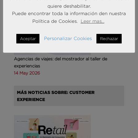
quiere deshabilitar.
MÁS NOTICIAS SOBRE: TURISMO & OCIO
Puede encontrar toda la información den nuestra
Política de Cookies.
Leer mas...
Personalizar Cookies
Aceptar
Rechazar
Agencias de viajes: del mostrador al taller de
experiencias
14 May 2026
MÁS NOTICIAS SOBRE: CUSTOMER
EXPERIENCE