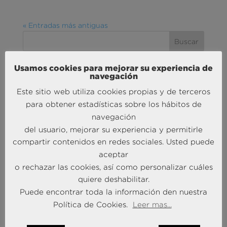
« Entradas más antiguas
Usamos cookies para mejorar su experiencia de
navegación
MÁS NOTICIAS SOBRE: ACTUALIDAD
BRAINTRUST
Este sitio web utiliza cookies propias y de terceros
para obtener estadísticas sobre los hábitos de
navegación
del usuario, mejorar su experiencia y permitirle
compartir contenidos en redes sociales. Usted puede
aceptar
o rechazar las cookies, así como personalizar cuáles
quiere deshabilitar.
Andersen Consulting refuerza su crecimiento en
Puede encontrar toda la información den nuestra
España con la incorporación de Francisco Puertas
Política de Cookies.
Leer mas...
como Socio Responsable de Human Capital
30 Sep 2025