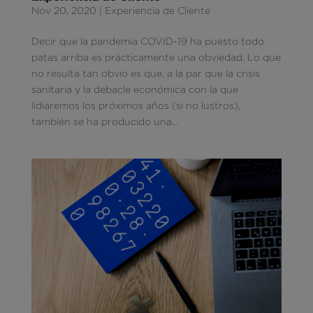
Nov 20, 2020
|
Experiencia de Cliente
Decir que la pandemia COVID-19 ha puesto todo
patas arriba es prácticamente una obviedad. Lo que
no resulta tan obvio es que, a la par que la crisis
sanitaria y la debacle económica con la que
lidiaremos los próximos años (si no lustros),
también se ha producido una...