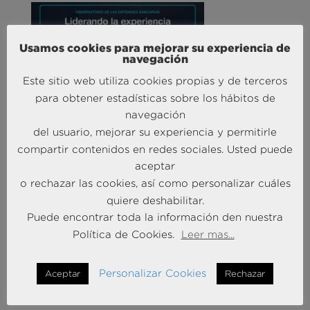
Usamos cookies para mejorar su experiencia de
navegación
Liderando la Experiencia | Observatorio de las
Entidades Bancarias
Este sitio web utiliza cookies propias y de terceros
24 Mar 2026
para obtener estadísticas sobre los hábitos de
navegación
del usuario, mejorar su experiencia y permitirle
MÁS NOTICIAS SOBRE: INTELIGENCIA
compartir contenidos en redes sociales. Usted puede
ARTIFICIAL
aceptar
o rechazar las cookies, así como personalizar cuáles
quiere deshabilitar.
Puede encontrar toda la información den nuestra
Política de Cookies.
Leer mas...
Personalizar Cookies
Aceptar
Rechazar
Andersen Consulting refuerza su equipo en España