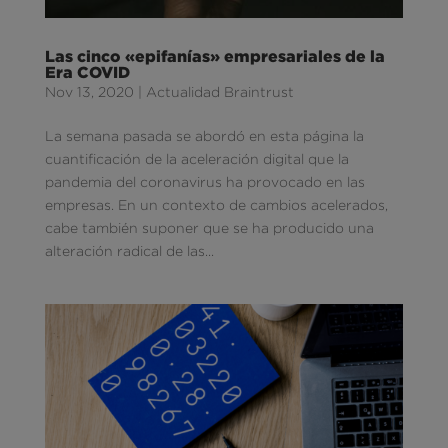
Las cinco «epifanías» empresariales de la
Era COVID
Nov 13, 2020
|
Actualidad Braintrust
La semana pasada se abordó en esta página la
cuantificación de la aceleración digital que la
pandemia del coronavirus ha provocado en las
empresas. En un contexto de cambios acelerados,
cabe también suponer que se ha producido una
alteración radical de las...