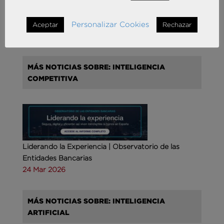
Andersen Consulting refuerza su crecimiento en
España con la incorporación de Francisco Puertas
como Socio Responsable de Human Capital
Personalizar Cookies
Aceptar
Rechazar
30 Sep 2025
MÁS NOTICIAS SOBRE: INTELIGENCIA
COMPETITIVA
Liderando la Experiencia | Observatorio de las
Entidades Bancarias
24 Mar 2026
MÁS NOTICIAS SOBRE: INTELIGENCIA
ARTIFICIAL