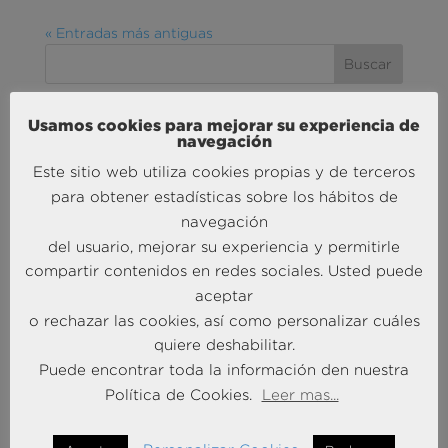
« Entradas más antiguas
Usamos cookies para mejorar su experiencia de
MÁS NOTICIAS SOBRE: ACTUALIDAD
navegación
BRAINTRUST
Este sitio web utiliza cookies propias y de terceros
para obtener estadísticas sobre los hábitos de
navegación
del usuario, mejorar su experiencia y permitirle
compartir contenidos en redes sociales. Usted puede
aceptar
o rechazar las cookies, así como personalizar cuáles
quiere deshabilitar.
Andersen Consulting refuerza su crecimiento en
Puede encontrar toda la información den nuestra
España con la incorporación de Francisco Puertas
Política de Cookies.
Leer mas...
como Socio Responsable de Human Capital
30 Sep 2025