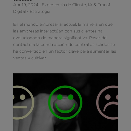
Abr 19, 2024
|
Experiencia de Cliente
,
IA & Transf
Digital - Estrategia
En el mundo empresarial actual, la manera en que
las empresas interactúan con sus clientes ha
evolucionado de manera significativa. Pasar del
contacto a la construcción de contratos sólidos se
ha convertido en un factor clave para aumentar las
ventas y cultivar...