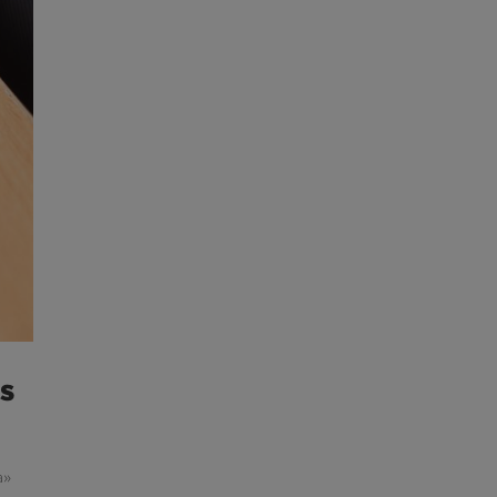
as
a»