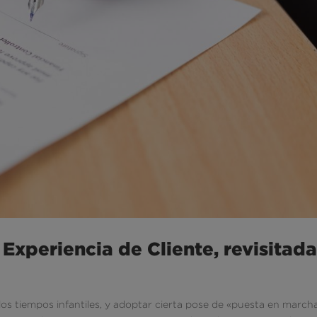
a Experiencia de Cliente, revisitad
 los tiempos infantiles, y adoptar cierta pose de «puesta en march