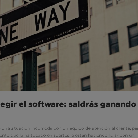
egir el software: saldrás ganando
una situación incómoda con un equipo de atención al cliente, pi
gente que le ha tocado en suertes le están haciendo lidiar con un