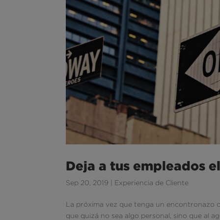
Deja a tus empleados el
Sep 20, 2019
|
Experiencia de Cliente
La próxima vez que tenga un encontronazo o 
que quizá no sea algo personal, sino que al a