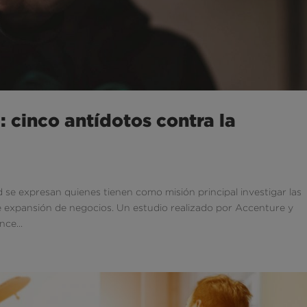
 cinco antídotos contra la
d se expresan quienes tienen como misión principal investigar las
de expansión de negocios. Un estudio realizado por Accenture y
ce...