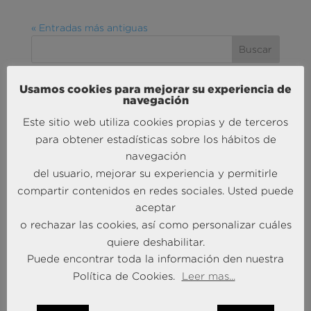
« Entradas más antiguas
Usamos cookies para mejorar su experiencia de
MÁS NOTICIAS SOBRE: ACTUALIDAD
navegación
BRAINTRUST
Este sitio web utiliza cookies propias y de terceros
para obtener estadísticas sobre los hábitos de
navegación
del usuario, mejorar su experiencia y permitirle
compartir contenidos en redes sociales. Usted puede
aceptar
o rechazar las cookies, así como personalizar cuáles
quiere deshabilitar.
Andersen Consulting refuerza su crecimiento en
Puede encontrar toda la información den nuestra
España con la incorporación de Francisco Puertas
Política de Cookies.
Leer mas...
como Socio Responsable de Human Capital
30 Sep 2025