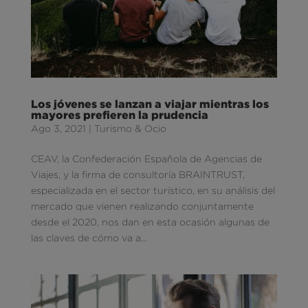
Los jóvenes se lanzan a viajar mientras los
mayores prefieren la prudencia
Ago 3, 2021
|
Turismo & Ocio
CEAV, la Confederación Española de Agencias de
Viajes, y la firma de consultoría BRAINTRUST,
especializada en el sector turístico, en su análisis del
mercado que vienen realizando conjuntamente
desde el 2020, nos dan en esta ocasión algunas de
las claves de cómo va a...