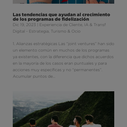
Las tendencias que ayudan al crecimiento
de los programas de fidelización
Dic 19, 2023
|
Experiencia de Cliente
,
IA & Transf
Digital - Estrategia
,
Turismo & Ocio
1. Alianzas estratégicas Las “joint ventures” han sido
un elemento común en muchos de los programas
ya existentes, con la diferencia que dichos acuerdos
en la mayoría de los casos eran puntuales y para
acciones muy específicas y no “permanentes”.
Acumular puntos de...