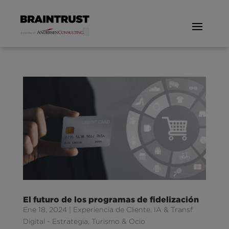
El futuro de los programas de fidelización
Ene 18, 2024
|
Experiencia de Cliente
,
IA & Transf
Digital - Estrategia
,
Turismo & Ocio